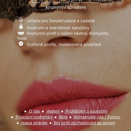
,
,
Anonymní uživatelé
Jasně!
Ne, děkuji
Určeno pro ženaté/vdané a zadané
Přečetl(a) jsem si a souhlasím s
Provozní podmínky
,
Ochrana
Soukromí a diskrétnost zaručeny
soukromí a cookies
Anonymní profil s našimi nástroji Anonymity
Tools
Ověřené profily, moderované prostředí
O nás
Vedení
Prohlášení o soukromí
Provozní podmínky
Blog
Kontaktujte nás / Pomoc
mapa stránek
Boj proti obchodování se sexem