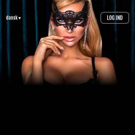
LOG IND
dansk ▾