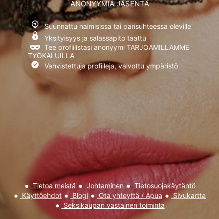
ANONYYMIÄ JÄSENTÄ
Totta kai!
Ei kiitos
Suunnattu naimisissa tai parisuhteessa oleville
Olen lukenut ja hyväksyn
Käyttöehdot
,
Tietosuoja- ja
Yksityisyys ja salassapito taattu
evästekäytäntö
Tee profiilistasi anonyymi TARJOAMILLAMME
TYÖKALUILLA
Vahvistettuja profiileja, valvottu ympäristö
Tietoa meistä
Johtaminen
Tietosuojakäytäntö
Käyttöehdot
Blogi
Ota yhteyttä / Apua
Sivukartta
Seksikaupan vastainen toiminta