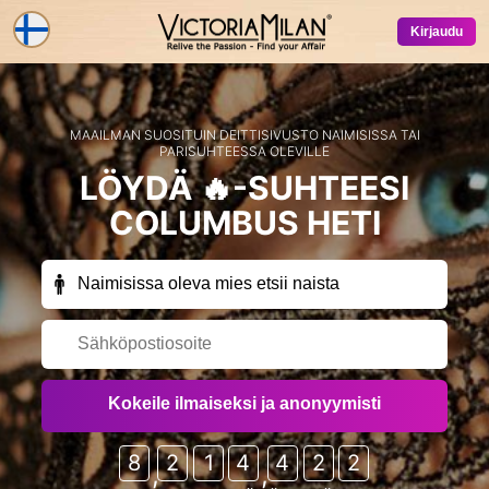
Kirjaudu
MAAILMAN SUOSITUIN DEITTISIVUSTO NAIMISISSA TAI
PARISUHTEESSA OLEVILLE
LÖYDÄ 🔥-SUHTEESI
COLUMBUS
HETI
Vastaanota ainutlaatuisia jäsensähköpostiviestejä
Kokeile ilmaiseksi ja anonyymisti
satunnaisesti (ilmaisia kokeilujaksoja,
erikoistarjouksia, ilmaiskrediittejä, yms.) sivustolta
VictoriaMilan ja kumppanisivustoiltamme?
8
2
1
4
4
2
2
,
,