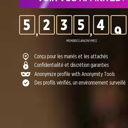
4
1
2
4
3
8
5
2
3
5
4
9
,
,
6
3
4
6
5
0
MEMBRES ANONYMES
Conçu pour les mariés et les attachés
7
4
5
7
6
Confidentialité et discrétion garanties
Anonymize profile with Anonymity Tools
Des profils vérifiés, un environnement surveillé
8
5
6
8
7
9
6
7
9
8