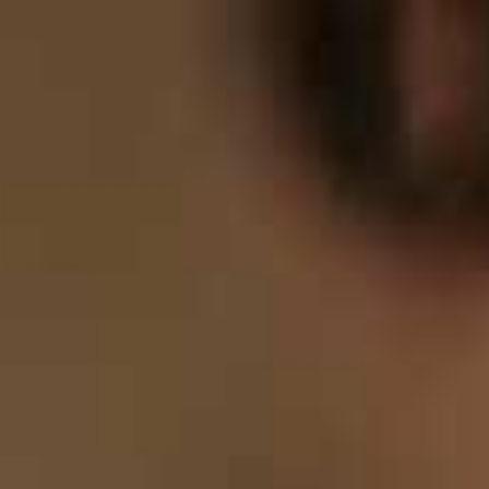
0
7
8
0
9
8
9
0
9
0
0