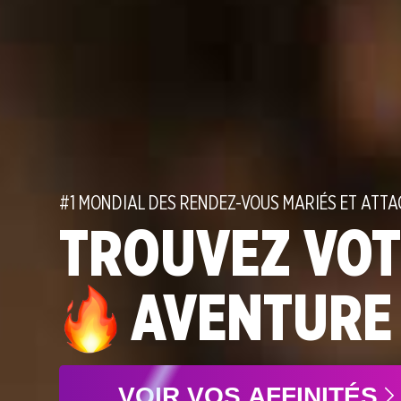
3
0
0
4
1
1
0
5
#1 MONDIAL DES RENDEZ-VOUS MARIÉS ET ATTA
TROUVEZ VO
2
0
2
1
6
AVENTURE
3
0
1
3
2
7
VOIR VOS AFFINITÉS