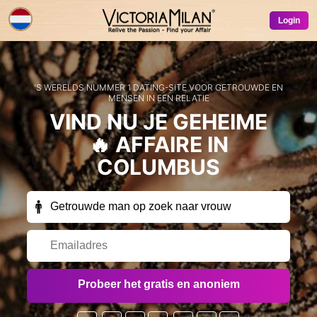
Login
'S WERELDS NUMMER 1 DATING-SITE VOOR GETROUWDE EN
MENSEN IN EEN RELATIE
VIND NU JE GEHEIME
🔥 AFFAIRE
IN
COLUMBUS
Wilt u af en toe exclusieve e-mails voor leden
Probeer het gratis en anoniem
(zoals gratis proefperiodes, speciale
aanbiedingen, gratis credits, enz) van