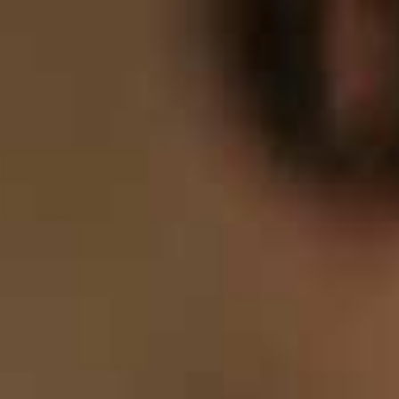
0
7
8
7
8
8
9
8
9
9
0
9
0
0
0