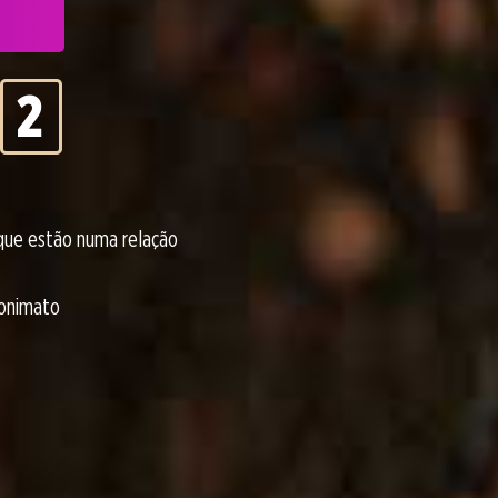
2
3
4
que estão numa relação
5
nonimato
6
7