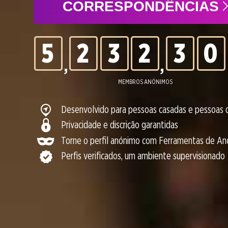
4
1
2
1
2
9
CORRESPONDÊNCIAS
5
2
3
2
3
0
,
,
6
3
4
3
4
MEMBROS ANÓNIMOS
Desenvolvido para pessoas casadas e pessoas 
7
4
5
4
5
Privacidade e discrição garantidas
Torne o perfil anónimo com Ferramentas de A
Perfis verificados, um ambiente supervisionado
8
5
6
5
6
9
6
7
6
7