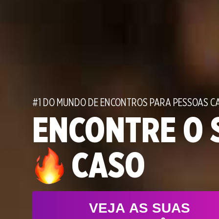
3
4
0
5
#1 DO MUNDO DE ENCONTROS PARA PESSOAS C
1
6
ENCONTRE O 
2
0
0
7
CASO
3
0
1
0
1
8
VEJA AS SUAS