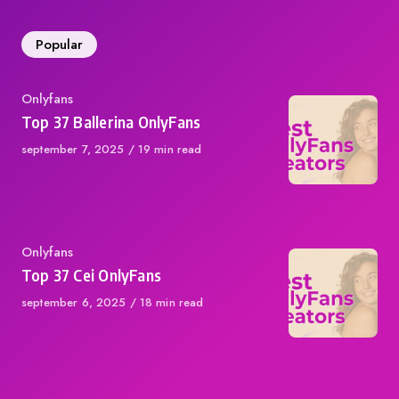
Popular
Category
Onlyfans
Top 37 Ballerina OnlyFans
Published
september 7, 2025
19 min read
on
Category
Onlyfans
Top 37 Cei OnlyFans
Published
september 6, 2025
18 min read
on