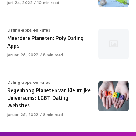
Published
juni 24, 2022
10 min read
on
Category
Dating-apps en -sites
Meerdere Planeten: Poly Dating
Apps
Published
januari 26, 2022
8 min read
on
Category
Dating-apps en -sites
Regenboog Planeten van Kleurrijke
Universums: LGBT Dating
Websites
Published
januari 25, 2022
8 min read
on