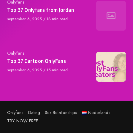
Category
Onlyfans
Top 37 Onlyfans from Jordan
Published
september 6, 2025
18 min read
on
Category
Onlyfans
Top 37 Cartoon OnlyFans
Published
september 6, 2025
15 min read
on
Onlyfans
Dating
Sex Relationships
Nederlands
TRY NOW FREE