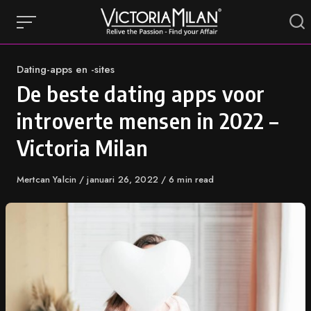
Skip
to
content
Category
Dating-apps en -sites
De beste dating apps voor
introverte mensen in 2022 –
Victoria Milan
Author
Mertcan Yalcin
Published
januari 26, 2022
6 min read
on