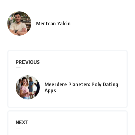
Mertcan Yalcin
Posted
by
PREVIOUS
Meerdere Planeten: Poly Dating
Apps
NEXT