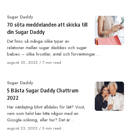
on
Category
Sugar Daddy
70 söta meddelanden att skicka till
din Sugar Daddy
Det finns så många olika typer av
relationer mellan sugar daddies och sugar
babies – olika livsstilar, avtal och förväntningar….
Published
augusti 30, 2022
7 min read
on
Category
Sugar Daddy
5 Bästa Sugar Daddy Chattrum
2022
Har nätdejting blivit alldeles för lätt? Visst,
vem som helst kan hitta någon med en
Google-sökning, eller hur? Det är…
Published
augusti 23, 2022
5 min read