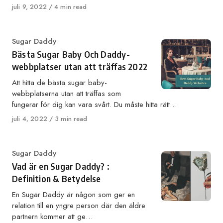
Published
juli 9, 2022
4 min read
on
Category
Sugar Daddy
Bästa Sugar Baby Och Daddy-
webbplatser utan att träffas 2022
Att hitta de bästa sugar baby-
webbplatserna utan att träffas som
fungerar för dig kan vara svårt. Du måste hitta rätt…
Published
juli 4, 2022
3 min read
on
Category
Sugar Daddy
Vad är en Sugar Daddy? :
Definition & Betydelse
En Sugar Daddy är någon som ger en
relation till en yngre person där den äldre
partnern kommer att ge…