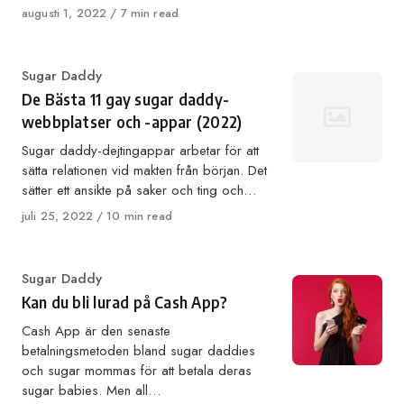
Published
augusti 1, 2022
7 min read
on
Category
Sugar Daddy
De Bästa 11 gay sugar daddy-
webbplatser och -appar (2022)
Sugar daddy-dejtingappar arbetar för att
sätta relationen vid makten från början. Det
sätter ett ansikte på saker och ting och…
Published
juli 25, 2022
10 min read
on
Category
Sugar Daddy
Kan du bli lurad på Cash App?
Cash App är den senaste
betalningsmetoden bland sugar daddies
och sugar mommas för att betala deras
sugar babies. Men all…