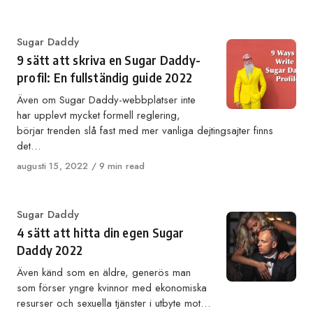
on
Category
Sugar Daddy
9 sätt att skriva en Sugar Daddy-
profil: En fullständig guide 2022
Även om Sugar Daddy-webbplatser inte
har upplevt mycket formell reglering,
börjar trenden slå fast med mer vanliga dejtingsajter finns
det…
Published
augusti 15, 2022
9 min read
on
Category
Sugar Daddy
4 sätt att hitta din egen Sugar
Daddy 2022
Även känd som en äldre, generös man
som förser yngre kvinnor med ekonomiska
resurser och sexuella tjänster i utbyte mot…