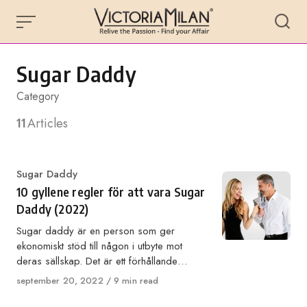
Skip
to
content
Sugar Daddy
Category
11
Articles
Category
Sugar Daddy
10 gyllene regler för att vara Sugar
Daddy (2022)
Sugar daddy är en person som ger
ekonomiskt stöd till någon i utbyte mot
deras sällskap. Det är ett förhållande…
Published
september 20, 2022
9 min read
on