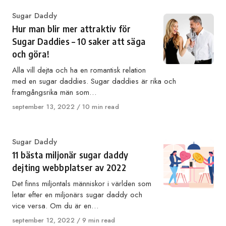
Category
Sugar Daddy
Hur man blir mer attraktiv för
Sugar Daddies – 10 saker att säga
och göra!
Alla vill dejta och ha en romantisk relation
med en sugar daddies. Sugar daddies är rika och
framgångsrika män som…
Published
september 13, 2022
10 min read
on
Category
Sugar Daddy
11 bästa miljonär sugar daddy
dejting webbplatser av 2022
Det finns miljontals människor i världen som
letar efter en miljonärs sugar daddy och
vice versa. Om du är en…
Published
september 12, 2022
9 min read