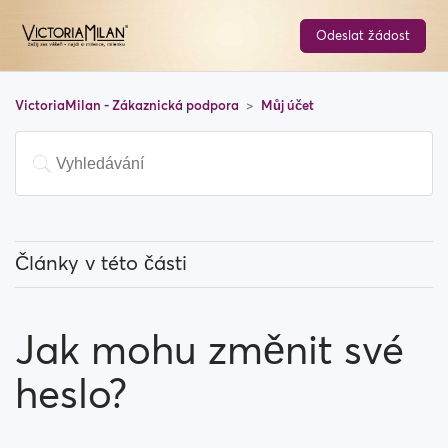
Odeslat žádost
VictoriaMilan - Zákaznická podpora
Můj účet
Články v této části
Jak mohu změnit svou emailovou adresu?
Jak mohu změnit své
Jak mohu změnit své heslo?
heslo?
Jak mohu změnit informace na svém profilu?