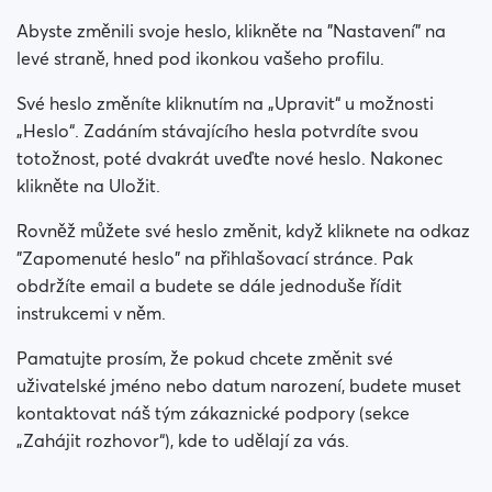
Jak změním uvedené pohlaví nebo orientaci?
Abyste změnili svoje heslo, klikněte na "Nastavení" na
Jak mohu deaktivovat svůj účet?
levé straně, hned pod ikonkou vašeho profilu.
Své heslo změníte kliknutím na „Upravit“ u možnosti
Jak změní svou viditelnost ve vyhledávání?
„Heslo“. Zadáním stávajícího hesla potvrdíte svou
totožnost, poté dvakrát uveďte nové heslo. Nakonec
Jak změním svou online viditelnost?
klikněte na Uložit.
Jak mohu změnit svůj věk?
Rovněž můžete své heslo změnit, když kliknete na odkaz
"Zapomenuté heslo" na přihlašovací stránce. Pak
Jak mohu změnit své uživatelské jméno?
obdržíte email a budete se dále jednoduše řídit
instrukcemi v něm.
Pamatujte prosím, že pokud chcete změnit své
uživatelské jméno nebo datum narození, budete muset
kontaktovat náš tým zákaznické podpory (sekce
„Zahájit rozhovor“), kde to udělají za vás.