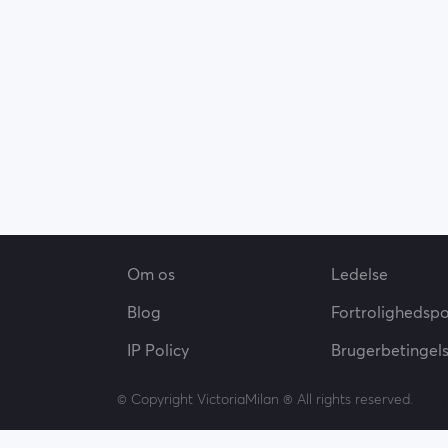
Om os
Ledelse
Blog
Fortrolighedspol
IP Policy
Brugerbetingel
© Copyright VictoriaMilan ® All rights reserved.