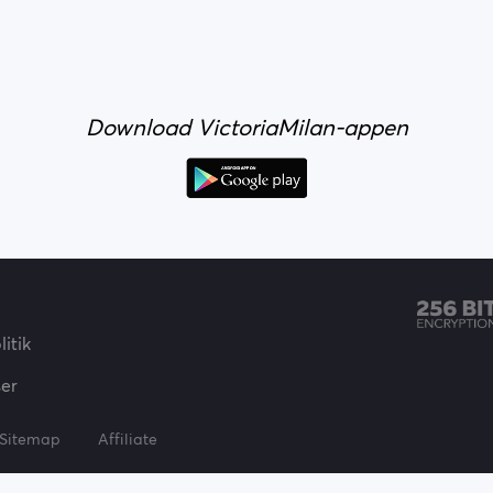
Download VictoriaMilan-appen
itik
ser
Sitemap
Affiliate