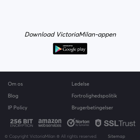
Download VictoriaMilan-appen
Om os
Ledelse
Blog
Fortrolighedspolitik
IP Policy
Brugerbetingelser
© Copyright VictoriaMilan ® All rights reserved.
Sitemap