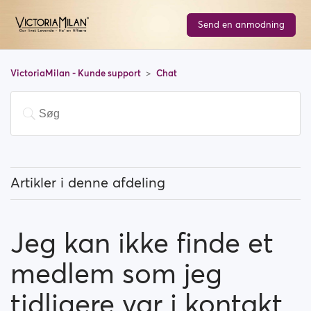
Send en anmodning
VictoriaMilan - Kunde support
Chat
Artikler i denne afdeling
Hvad burde jeg vide omkring chat funktionerne?
Jeg kan ikke finde et
Er der en begrænsning på hvor mange medlemmer
jeg kan kontakte?
medlem som jeg
Jeg kan ikke finde et medlem som jeg tidligere var i
tidligere var i kontakt
kontakt med, hvad er der sket?