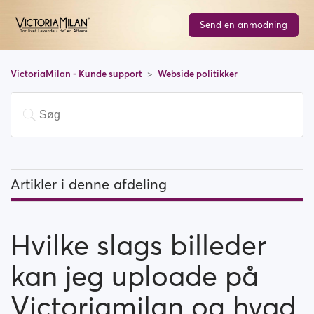
Send en anmodning
VictoriaMilan - Kunde support
Webside politikker
Artikler i denne afdeling
Hvilke slags billeder kan jeg uploade på
Victoriamilan og hvad er ikke tilladt?
Hvilke slags billeder
Moderations politik
kan jeg uploade på
Advarsel system
Victoriamilan og hvad