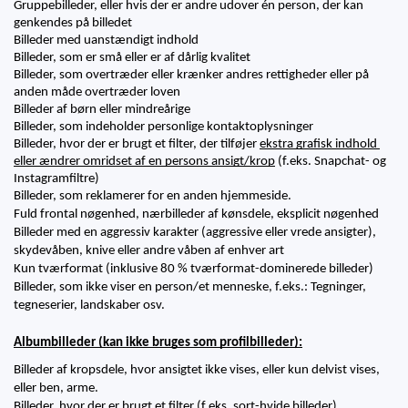
Gruppebilleder, eller hvis der er andre udover én person, der kan 
genkendes på billedet
Billeder med uanstændigt indhold
Billeder, som er små eller er af dårlig kvalitet
Billeder, som overtræder eller krænker andres rettigheder eller på 
anden måde overtræder loven
Billeder af børn eller mindreårige
Billeder, som indeholder personlige kontaktoplysninger
Billeder, hvor der er brugt et filter, der tilføjer 
ekstra grafisk indhold 
eller ændrer omridset af en persons ansigt/krop
 (f.eks. Snapchat- og 
Instagramfiltre)
Billeder, som reklamerer for en anden hjemmeside.
Fuld frontal nøgenhed, nærbilleder af kønsdele, eksplicit nøgenhed 
Billeder med en aggressiv karakter (aggressive eller vrede ansigter), 
skydevåben, knive eller andre våben af enhver art 
Kun tværformat (inklusive 80 % tværformat-dominerede billeder) 
Billeder, som ikke viser en person/et menneske, f.eks.: Tegninger, 
tegneserier, landskaber osv.
Albumbilleder (kan ikke bruges som profilbilleder):
Billeder af kropsdele, hvor ansigtet ikke vises, eller kun delvist vises, 
eller ben, arme.
Billeder, hvor der er brugt et filter (f.eks. sort-hvide billeder).