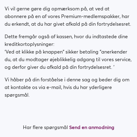
Kan jeg føle mig sikker ved at betale på Victoria
Milan?
Vi vil gerne gøre dig opmærksom på, at ved at
abonnere på en af vores Premium-medlemspakker, har
Er mit medlemskab betalt per måned?
du erkendt, at du har givet afkald på din fortrydelsesret.
Hvordan deaktiverer jeg automatisk fornyelse af
Dette fremgår også af kassen, hvor du indtastede dine
abonnement?
kreditkortoplysninger:
‘Ved at klikke på knappen" sikker betaling "anerkender
Har du haft problemer med at købe dit medlemskab?
du, at du modtager øjeblikkelig adgang til vores service,
og derfor giver du afkald på din fortrydelsesret. '
Hvordan anmoder jeg om en refusion?
Vi håber på din forståelse i denne sag og beder dig om
Jeg kan ikke betale / kortet bliver afvist
at kontakte os via e-mail, hvis du har yderligere
spørgsmål.
Betalt men fik ikke premium (Neteller / ApplePay /
GooglePay)
Hvordan afslutter man prænumerationen ved Apple
Har flere spørgsmål
Send en anmodning
Payment?