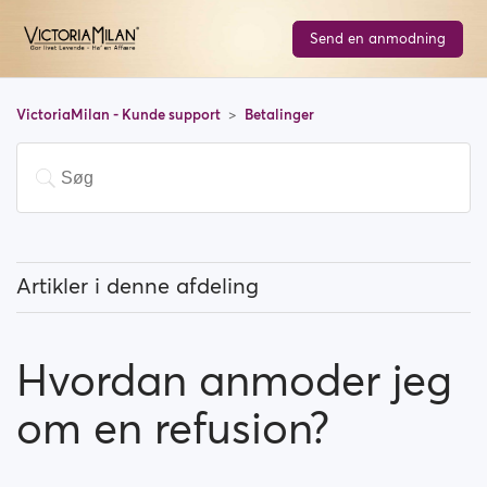
Send en anmodning
VictoriaMilan - Kunde support
Betalinger
Artikler i denne afdeling
Skal jeg betale for at benytte siden?
Hvordan anmoder jeg
Hvordan kan jeg opgradere mit medlemskab?
om en refusion?
Hvilke betalings muligheder kan jeg bruge?