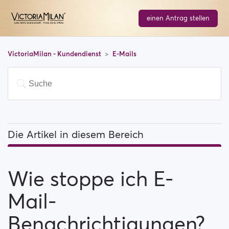
einen Antrag stellen
VictoriaMilan - Kundendienst
E-Mails
Die Artikel in diesem Bereich
Wie stoppe ich E-Mail-Benachrichtigungen?
Wie stoppe ich E-
Warum muss ich meine E-Mail-Adresse bestätigen,
um mich registrieren zu können?
Mail-
Wie kann ich Kontakt mit dem Support-Team
Benachrichtigungen?
aufnehmen?