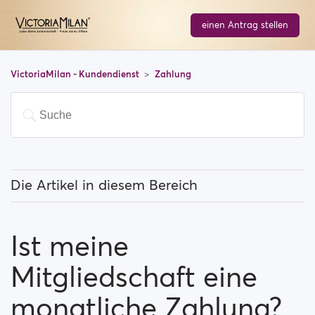
einen Antrag stellen
VictoriaMilan - Kundendienst
Zahlung
Die Artikel in diesem Bereich
Muss ich für die Nutzung der Website bezahlen?
Ist meine
Wie kann ich meine Mitgliedschaft erweitern?
Mitgliedschaft eine
Welche Zahlungsmethoden kann ich verwenden?
monatliche Zahlung?