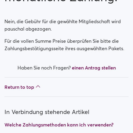
Ist meine Zahlung gesichert?
Ist meine Mitgliedschaft eine monatliche Zahlung?
Nein, die Gebühr für die gewählte Mitgliedschaft wird
pauschal abgezogen.
Wie schalte ich die automatische Verlängerung aus?
Für die vollen Summe Preise überprüfen Sie bitte die
Haben Sie Schwierigkeiten gehabt als Sie versuchten
Zahlungsbestätigungsseite ihres ausgewählten Pakets.
eine Mitgliedschaft zu erwerben?
Wie beantrage ich eine Rückerstattung?
Haben Sie noch Fragen?
einen Antrag stellen
Ich kann nicht bezahlen / Karte wird abgelehnt
Return to top
Bezahlt, aber keine Prämie erhalten (Neteller /
ApplePay / GooglePay)
In Verbindung stehende Artikel
How to terminate subscription in case of Apple
Payment?
Welche Zahlungsmethoden kann ich verwenden?