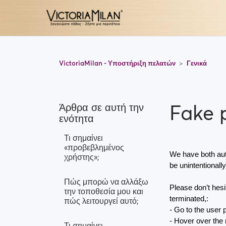
VictoriaMilan - Υποστήριξη πελατών
Γενικά
Fake p
Άρθρα σε αυτή την
ενότητα
Τι σημαίνει
«προβεβλημένος
We have both aut
χρήστης»;
be unintentionally
Πώς μπορώ να αλλάξω
Please don’t hesit
την τοποθεσία μου και
terminated,:
πώς λειτουργεί αυτό;
- Go to the user p
- Hover over the m
Τι σημαίνει