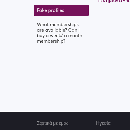
Τι σημαίνει «
Fake profiles
What memberships
are available? Can I
buy a week/ a month
membership?
Σχετικά με εμάς
Ηγεσία