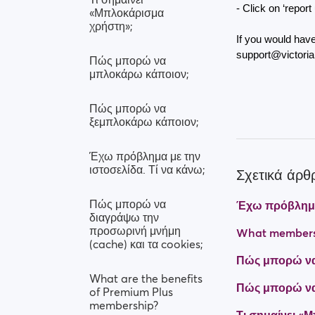
- Click on ‘report
«Μπλοκάρισμα
χρήστη»;
If you would have
support@victori
Πώς μπορώ να
μπλοκάρω κάποιον;
Πώς μπορώ να
ξεμπλοκάρω κάποιον;
Έχω πρόβλημα με την
ιστοσελίδα. Τί να κάνω;
Σχετικά άρθ
Πώς μπορώ να
Έχω πρόβλημα 
διαγράψω την
προσωρινή μνήμη
What membersh
(cache) και τα cookies;
Πώς μπορώ να
What are the benefits
Πώς μπορώ να
of Premium Plus
membership?