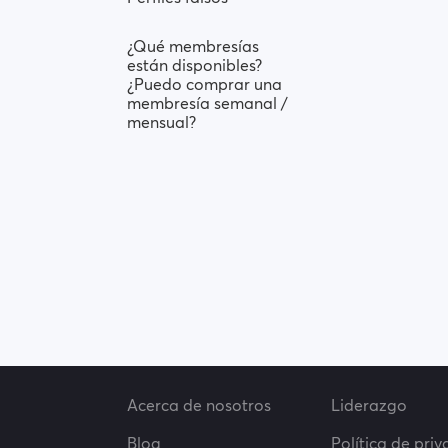
¿Qué membresías
están disponibles?
¿Puedo comprar una
membresía semanal /
mensual?
Acerca de nosotros
Liderazgo
Blog
Política de pri