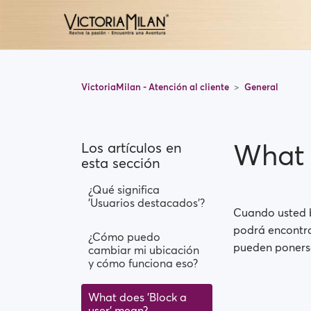
VictoriaMilan - Atención al cliente
General
What 
Los artículos en
esta sección
¿Qué significa
'Usuarios destacados'?
Cuando usted b
podrá encontrar
¿Cómo puedo
pueden poners
cambiar mi ubicación
y cómo funciona eso?
What does 'Block a
user' mean?