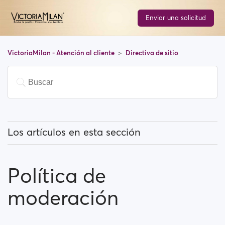
Enviar una solicitud
VictoriaMilan - Atención al cliente
Directiva de sitio
Los artículos en esta sección
¿Qué tipo de fotos puedo subir a VictoriaMilan (y
cuáles no están permitidas)?
Política de
Política de moderación
moderación
Sistema de alerta