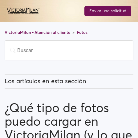
Enviar una solicitud
VictoriaMilan - Atención al cliente
Fotos
Los artículos en esta sección
¿Cómo puedo subir una foto?
¿Qué tipo de fotos
¿Qué tipo de fotos puedo cargar en VictoriaMilan (y
lo que no está permitido)?
puedo cargar en
¿Cuáles son los ‘instrumentos de Anonymizer’ y cómo
VictoriaMilan (y lo que
los uso?