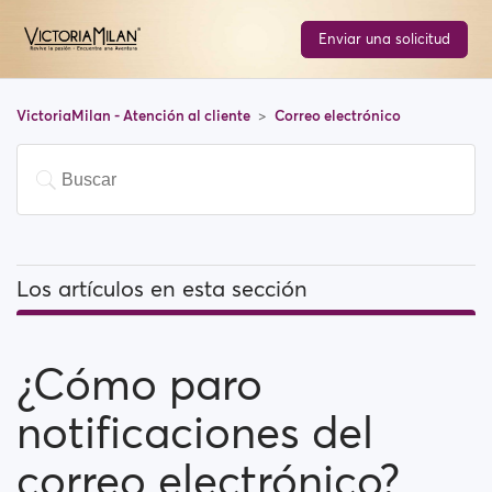
Enviar una solicitud
VictoriaMilan - Atención al cliente
Correo electrónico
Los artículos en esta sección
¿Cómo paro notificaciones del correo electrónico?
¿Cómo paro
¿Por qué tengo que verificar mi dirección de correo
electrónico para registrarme?
notificaciones del
¿Cómo puedo ponerme en contacto con el equipo de
correo electrónico?
soporte?