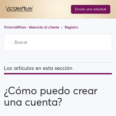
Enviar una solicitud
VictoriaMilan - Atención al cliente
Registro
Los artículos en esta sección
¿Cómo puedo crear una cuenta?
¿Cómo puedo crear
¿Qué debo hacer si no he podido completar el
proceso de registro?
una cuenta?