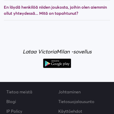
En löydä henkilöä niiden joukosta, joihin olen aiemmin
ollut yhteydessä... Mitä on tapahtunut?
Lataa VictoriaMilan -sovellus
Tietoa meistä
Johtaminen
Blogi
Tietosuojalausunto
IP Policy
Käyttöehdot