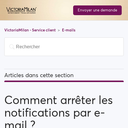
Envoyer une demande
VictoriaMilan - Service client
E-mails
Articles dans cette section
Comment arrêter les notifications par e-mail ?
Comment arrêter les
Pourquoi dois-je soumettre mon adresse e-mail à la
procédure de vérification pour pouvoir m’inscrire ?
notifications par e-
Comment puis-je contacter l’assistance ?
mail ?