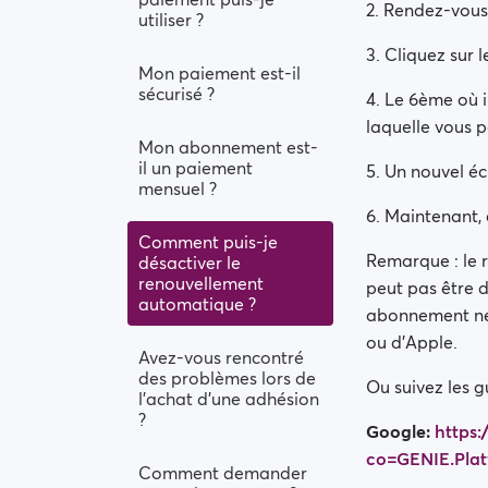
2. Rendez-vous
utiliser ?
3. Cliquez sur 
Mon paiement est-il
sécurisé ?
4. Le 6ème où il
laquelle vous p
Mon abonnement est-
il un paiement
5. Un nouvel éc
mensuel ?
6. Maintenant, c
Comment puis-je
Remarque : le 
désactiver le
renouvellement
peut pas être d
automatique ?
abonnement ne 
ou d'Apple.
Avez-vous rencontré
des problèmes lors de
Ou suivez les g
l’achat d’une adhésion
?
Google:
https:
co=GENIE.Pla
Comment demander