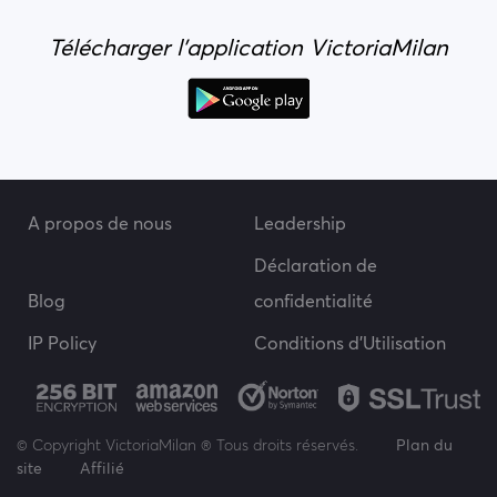
Télécharger l'application VictoriaMilan
A propos de nous
Leadership
Déclaration de
Blog
confidentialité
IP Policy
Conditions d'Utilisation
© Copyright VictoriaMilan ® Tous droits réservés.
Plan du
site
Affilié