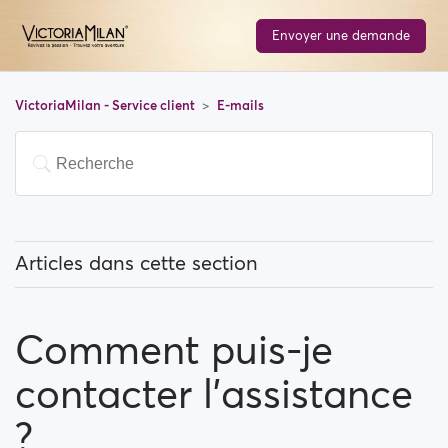
Envoyer une demande
VictoriaMilan - Service client
E-mails
Articles dans cette section
Comment arrêter les notifications par e-mail ?
Comment puis-je
Pourquoi dois-je soumettre mon adresse e-mail à la
procédure de vérification pour pouvoir m’inscrire ?
contacter l’assistance
Comment puis-je contacter l’assistance ?
?