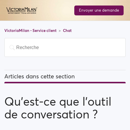
Envoyer une demande
VictoriaMilan - Service client
Chat
Articles dans cette section
Qu'est-ce que l'outil de conversation ?
Qu'est-ce que l'outil
Existe-t-il une quantité limite de personnes que je
peux contacter ?
de conversation ?
Je ne trouve pas une personne parmi les personnes
précédemment contactées... Pourquoi ?