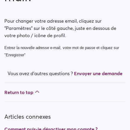
Comment puis-je changer mon orientation sexuelle ?
Comment puis-je désactiver mon compte ?
Pour changer votre adresse email, cliquez sur
"Paramètres" sur le côté gauche, juste en dessous de
Comment puis-je modifier ma visibilité dans les
votre photo / icône de profil.
recherches ?
Entrez la nouvelle adresse e-mail, votre mot de passe et cliquez sur
Comment puis-je modifier ma visibilité en ligne ?
"Enregistrer"
Comment changer mon âge?
Vous avez d’autres questions ?
Envoyer une demande
Comment changer mon nom d'utilisateur?
Return to top
Articles connexes
Comment puis-je désactiver mon compte ?