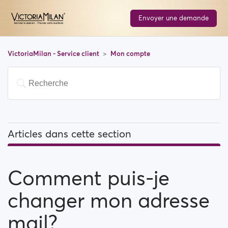
Envoyer une demande
VictoriaMilan - Service client
Mon compte
Articles dans cette section
Comment puis-je changer mon adresse mail?
Comment puis-je
Comment puis-je changer mon mot de passe?
changer mon adresse
Comment puis-je changer mon information de profile
?
mail?