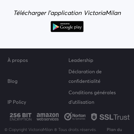
Télécharger l'application VictoriaMilan
À propos
Leadership
Déclaration de
Blog
confidentialité
Conditions générales
IP Policy
d’utilisation
© Copyright VictoriaMilan ® Tous droits réservés.
Plan du