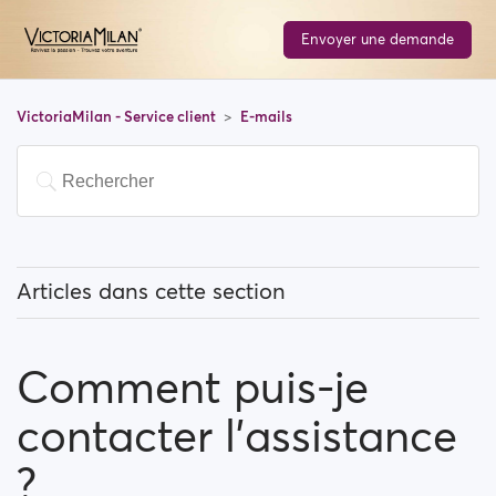
Envoyer une demande
VictoriaMilan - Service client
E-mails
Articles dans cette section
Comment arrêter les notifications par e-mail ?
Comment puis-je
Pourquoi dois-je soumettre mon adresse e-mail à la
procédure de vérification pour pouvoir m’inscrire ?
contacter l’assistance
Comment puis-je contacter l’assistance ?
?