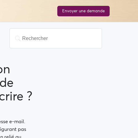
Envoyer une demande
on
 de
rire ?
esse e-mail.
figurant pas
n relié au