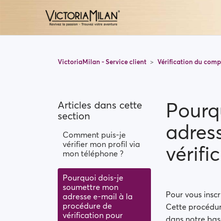
VictoriaMilan - Service client
Vérification du comp
Pourq
Articles dans cette
section
adres
Comment puis-je
vérifier mon profil via
vérifi
mon téléphone ?
Pourquoi dois-je
soumettre mon
Pour vous inscr
adresse e-mail à la
procédure de
Cette procédure
vérification pour
dans notre bas