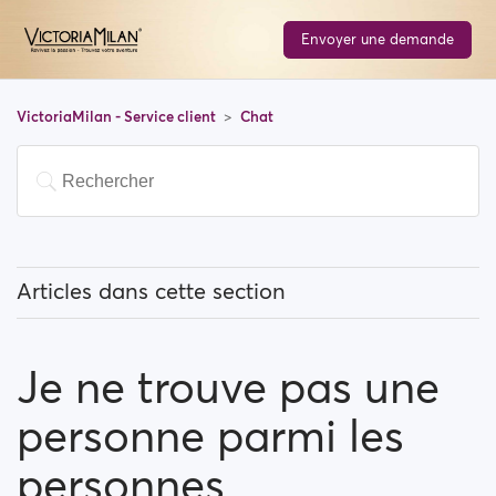
Envoyer une demande
VictoriaMilan - Service client
Chat
Articles dans cette section
Qu'est-ce que l'outil de conversation ?
Je ne trouve pas une
Existe-t-il une quantité limite de personnes que je
peux contacter ?
personne parmi les
Je ne trouve pas une personne parmi les personnes
personnes
précédemment contactées... Pourquoi ?