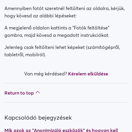
Amennyiben fotót szeretnél feltölteni az oldalra, kérjük,
Hogyan működik a "Privátkulcsok" funkció?
hogy kövesd az alábbi lépéseket:
A megjelenő oldalon kattints a "Fotók feltöltése"
gombra, majd kövesd a megadott instrukciókat.
Jelenleg csak feltölteni lehet képeket (számítógépről,
tabletről, mobilról).
Van még kérdésed?
Kérelem elküldése
Return to top
Kapcsolódó bejegyzések
Mik azok az "Anonimizáló eszközök" és hogyan kell