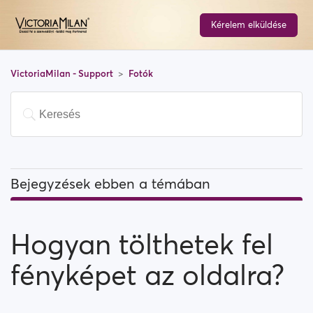
Kérelem elküldése
VictoriaMilan - Support
Fotók
Bejegyzések ebben a témában
Hogyan tölthetek fel fényképet az oldalra?
Hogyan tölthetek fel
Milyen fotókat tölthetek fel a VictoriaMilanra (és mi
az, ami nem megengedett)?
fényképet az oldalra?
Mik azok az "Anonimizáló eszközök" és hogyan kell
használni őket?