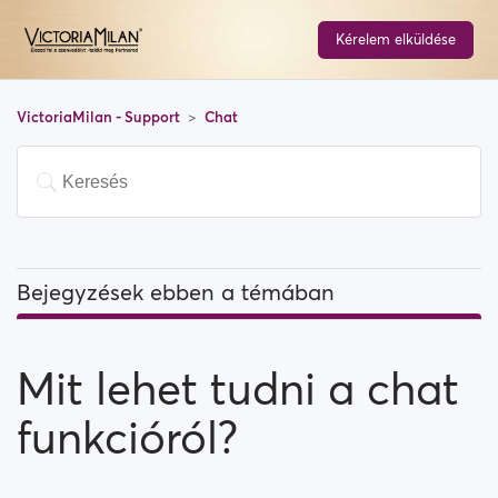
Kérelem elküldése
VictoriaMilan - Support
Chat
Bejegyzések ebben a témában
Mit lehet tudni a chat funkcióról?
Mit lehet tudni a chat
Korlátozva van, hogy hány felhasználónak lehet írni
egy nap?
funkcióról?
Nem találok egy felhasználót azok között, akikkel
korábban üzenetváltásban voltam... Mi történhetett?