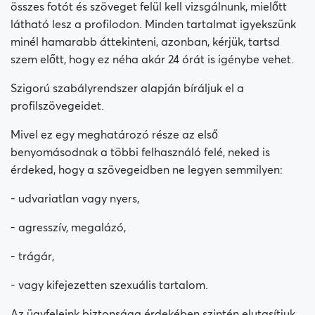
összes fotót és szöveget felül kell vizsgálnunk, mielőtt
látható lesz a profilodon. Minden tartalmat igyekszünk
minél hamarabb áttekinteni, azonban, kérjük, tartsd
szem előtt, hogy ez néha akár 24 órát is igénybe vehet.
Szigorú szabályrendszer alapján bíráljuk el a
profilszövegeidet.
Mivel ez egy meghatározó része az első
benyomásodnak a többi felhasználó felé, neked is
érdeked, hogy a szövegeidben ne legyen semmilyen:
- udvariatlan vagy nyers,
- agresszív, megalázó,
- trágár,
- vagy kifejezetten szexuális tartalom.
Az ügyfeleink biztonsága érdekében szintén elutasítjuk