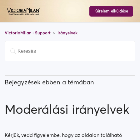
Kérelem elküldése
VictoriaMilan - Support
Irányelvek
Bejegyzések ebben a témában
Milyen típusú fotókat tölthetek fel a VictoriaMilanra
(és milyet nem fogadunk el)?
Moderálási irányelvek
Moderálási irányelvek
Figyelmeztetési rendszerünk
Kérjük, vedd figyelembe, hogy az oldalon található