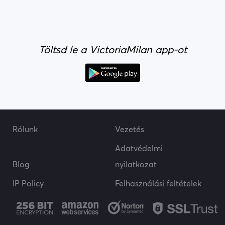
Töltsd le a VictoriaMilan app-ot
Rólunk
Vezetés
Adatvédelmi
Blog
nyilatkozat
IP Policy
Felhasználási feltételek