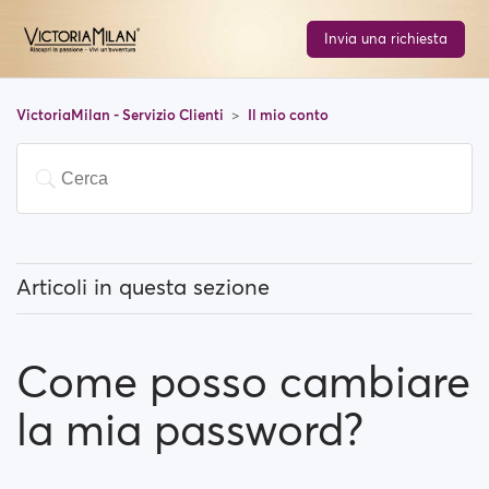
Invia una richiesta
VictoriaMilan - Servizio Clienti
Il mio conto
Articoli in questa sezione
Come posso cambiare il mio indirizzo email?
Come posso cambiare
Come posso cambiare la mia password?
la mia password?
Come posso modificare le informazioni del mio
profilo?