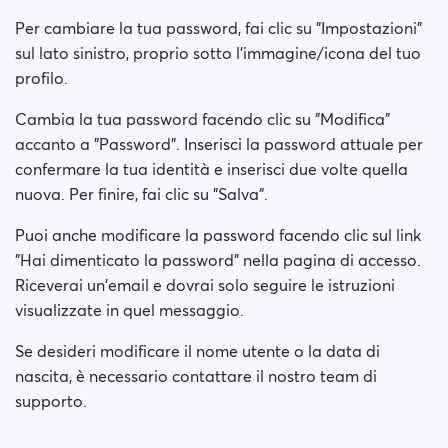
Come posso modificare le informazioni sul mio
Per cambiare la tua password, fai clic su "Impostazioni"
sesso/orientamento sessuale?
sul lato sinistro, proprio sotto l'immagine/icona del tuo
profilo.
Come posso disattivare il mio conto?
Cambia la tua password facendo clic su "Modifica"
Come posso modificare la mia visibilità nelle
accanto a "Password". Inserisci la password attuale per
ricerche?
confermare la tua identità e inserisci due volte quella
nuova. Per finire, fai clic su "Salva".
Come posso modificare la mia visibilità online?
Puoi anche modificare la password facendo clic sul link
Come cambio la mia età?
"Hai dimenticato la password" nella pagina di accesso.
Riceverai un'email e dovrai solo seguire le istruzioni
Come cambio il mio nome utente?
visualizzate in quel messaggio.
Se desideri modificare il nome utente o la data di
nascita, è necessario contattare il nostro team di
supporto.