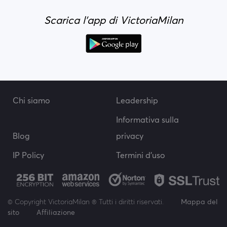
Scarica l'app di VictoriaMilan
Chi siamo
Leadership
Informativa sulla
Blog
privacy
IP Policy
Termini d'uso
© Copyright VictoriaMilan ® Tutti i diritti riservati.
Mappa del
sito
Affiliazione