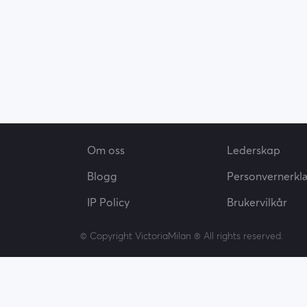
Om oss
Lederskap
Blogg
Personvernerkl
IP Policy
Brukervilkår
© Copyright VictoriaMilan ® All rights reserved.