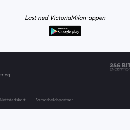
Last ned VictoriaMilan-appen
æring
Nettstedskart
Samarbeidspartner