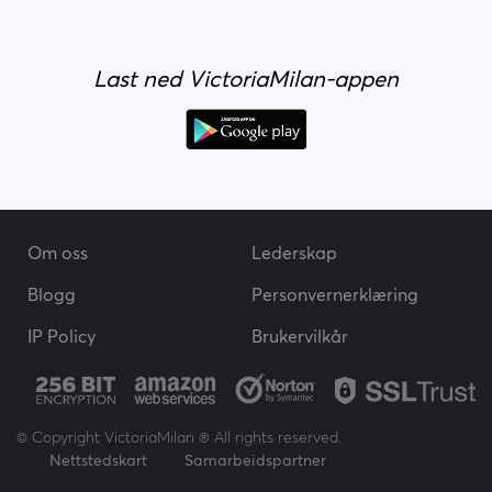
Last ned VictoriaMilan-appen
Om oss
Lederskap
Blogg
Personvernerklæring
IP Policy
Brukervilkår
© Copyright VictoriaMilan ® All rights reserved.
Nettstedskart
Samarbeidspartner