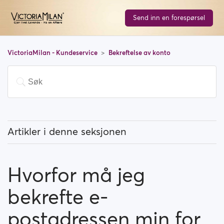
Send inn en forespørsel
VictoriaMilan - Kundeservice
Bekreftelse av konto
Artikler i denne seksjonen
Hvordan bekrefter jeg profilen min via mobilen?
Hvorfor må jeg
Hvorfor må jeg bekrefte e-postadressen min for å
kunne registrere meg?
bekrefte e-
Hvilke metoder kan jeg bruke for å bekrefte profilen
postadressen min for
min?