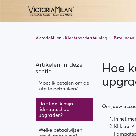
VictoriaMilan - Klantenondersteuning
Betalingen
Hoe k
Artikelen in deze
sectie
upgra
Moet ik betalen om de
site te gebruiken?
Hoe kan ik mijn
Om jouw accoun
lidmaatschap
upgraden?
In het men
Klik op '
Welke betaalwijzen
lidmaatsc
kan ik gebruiken?