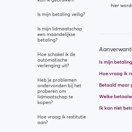
hier word
Is mijn betaling veilig?
Is mijn lidmaatschap
een maandelijkse
betaling?
Aanverwante
Hoe schakel ik de
automatische
Is mijn betaling
verlenging uit?
Hoe vraag ik re
Heb je problemen
Betaald maar 
ondervonden bij het
proberen om
Welke betaalwi
lidmaatschap te
kopen?
Ik kan niet be
Hoe vraag ik restitutie
aan?