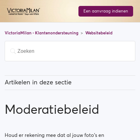
Een aanvraag indienen
VictoriaMilan - Klantenondersteuning
Websitebeleid
Artikelen in deze sectie
Welk type foto's kan ik opladen op Victoria Milan (en
wat is er niet toegelaten)?
Moderatiebeleid
Moderatiebeleid
Waarschuwingssysteem
Houd er rekening mee dat al jouw foto's en