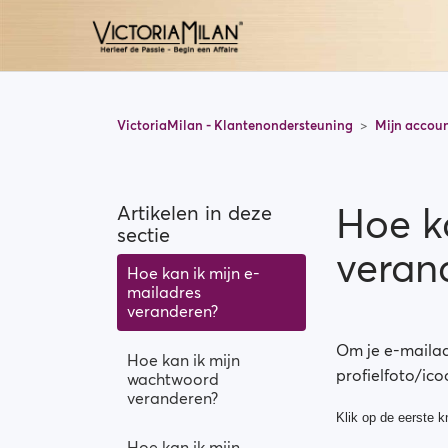
VictoriaMilan - Klantenondersteuning
Mijn accou
Hoe k
Artikelen in deze
sectie
veran
Hoe kan ik mijn e-
mailadres
veranderen?
Om je e-mailadr
Hoe kan ik mijn
profielfoto/ico
wachtwoord
veranderen?
Klik op de eerste k
Hoe kan ik mijn