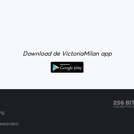
Download de VictoriaMilan app
ing
rwaarden