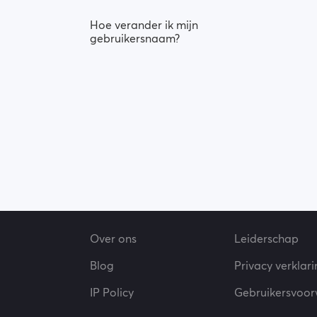
Hoe verander ik mijn
gebruikersnaam?
Over ons
Leiderschap
Blog
Privacy verklar
IP Policy
Gebruikersvoo