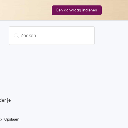
Een aanvraag indienen
der je
op "Opslaan".