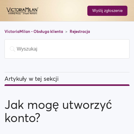
Wyślij zgłoszenie
VictoriaMilan - Obsługa klienta
Rejestracja
Artykuły w tej sekcji
Jak mogę utworzyć konto?
Jak mogę utworzyć
Co mam zrobić, jeśli nie mogę ukończyć procesu
rejestracji?
konto?