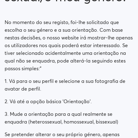
Como posso alterar a minha orientação sexual/o
meu género?
Como desativo a minha conta?
No momento do seu registo, foi-lhe solicitado que
escolha o seu género e a sua orientação. Com base
Como posso alterar a minha visibilidade de procura?
nestas decisões, o nosso website irá mostrar-lhe apenas
os utilizadores nos quais poderá estar interessado. Se
Como posso alterar a minha visibilidade online?
tiver selecionado acidentalmente uma orientação na
qual não se enquadra, pode alterá-la seguindo estes
Como mudo minha idade?
passos simples:"
1. Vá para o seu perfil e selecione a sua fotografia de
Como mudo meu nome de usuário?
avatar de perfil.
2. Vá até a opção básica 'Orientação'.
3. Mude a orientação para a qual realmente se
enquadra (heterossexual, homossexual, bissexual)
Se pretender alterar o seu próprio género, apenas