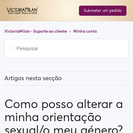
Submeter um pedido
VictoriaMilan - Suporte ao cliente
Minha conta
Artigos nesta secção
Como posso alterar o meu endereço de email?
Como posso alterar a
Como posso alterar a minha palavra-passe?
minha orientação
Como posso alterar as minhas informações de perfil?
sexual/o meu género?