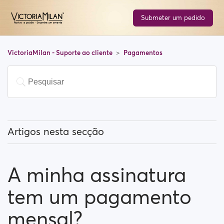
Submeter um pedido
VictoriaMilan - Suporte ao cliente
Pagamentos
Artigos nesta secção
Tenho que pagar para usar o site?
A minha assinatura
Como posso atualizar a minha conta?
tem um pagamento
Que métodos de pagamento posso usar?
mensal?