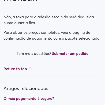
O meu pagamento é seguro?
A minha assinatura tem um pagamento mensal?
Não, a taxa para a adesão escolhida será deduzida
numa quantia fixa.
Como desativo a renovação automática?
Para obter os preços completos, veja a página de
Teve algum problema enquanto tentou adquirir uma
confirmação de pagamento com o pacote selecionado.
assinatura?
Como solicito um reembolso?
Tem mais questões?
Submeter um pedido
Não consigo pagar / O cartão foi rejeitado
Return to top
Pago, mas não obteve prêmio (Neteller / ApplePay /
GooglePay)
Artigos relacionados
Como cancelar a assinatura em caso de pagamento
da Apple
O meu pagamento é seguro?