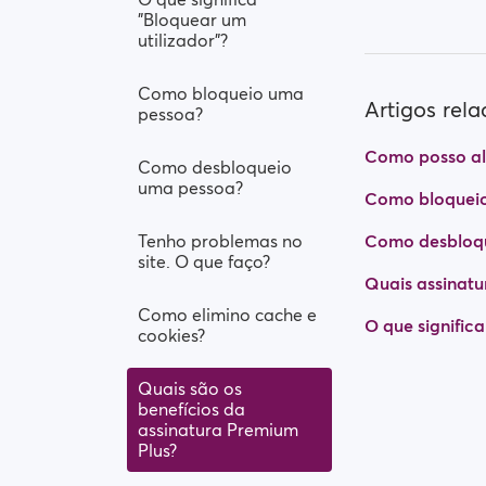
"Bloquear um
utilizador"?
Como bloqueio uma
Artigos rel
pessoa?
Como posso al
Como desbloqueio
uma pessoa?
Como bloquei
Tenho problemas no
Como desbloq
site. O que faço?
Quais assinatu
Como elimino cache e
O que significa
cookies?
Quais são os
benefícios da
assinatura Premium
Plus?