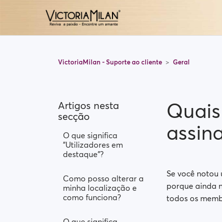
VictoriaMilan - Suporte ao cliente
Geral
Quais
Artigos nesta
secção
assin
O que significa
"Utilizadores em
destaque"?
Se você notou 
Como posso alterar a
porque ainda n
minha localização e
como funciona?
todos os memb
O que significa