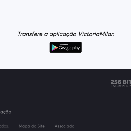
Transfere a aplicação VictoriaMilan
zação
vados.
Mapa do Site
Associado