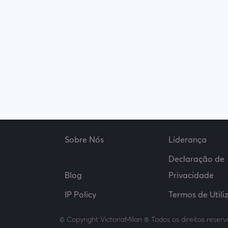
Sobre Nós
Liderança
Declaração de
Blog
Privacidade
IP Policy
Termos de Utili
© Copyright VictoriaMilan ® Todos os direitos reser