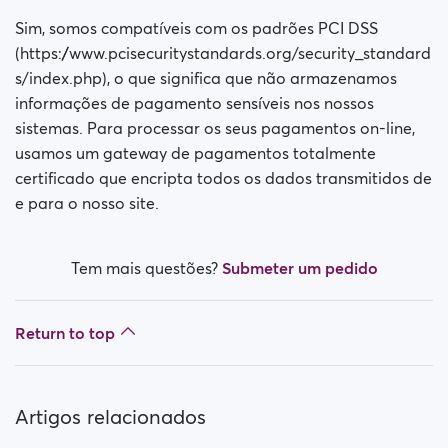
O meu pagamento é seguro?
Sim, somos compatíveis com os padrões PCI DSS
A minha assinatura tem um pagamento mensal?
(https://www.pcisecuritystandards.org/security_standard
s/index.php), o que significa que não armazenamos
Como desativo a renovação automática?
informações de pagamento sensíveis nos nossos
sistemas. Para processar os seus pagamentos on-line,
Teve algum problema enquanto tentou adquirir uma
usamos um gateway de pagamentos totalmente
assinatura?
certificado que encripta todos os dados transmitidos de
e para o nosso site.
Como solicito um reembolso?
Não consigo pagar / O cartão foi rejeitado
Tem mais questões?
Submeter um pedido
Pago, mas não obteve prêmio (Neteller / ApplePay /
GooglePay)
Return to top
How to terminate subscription in case of Apple
Payment?
Artigos relacionados