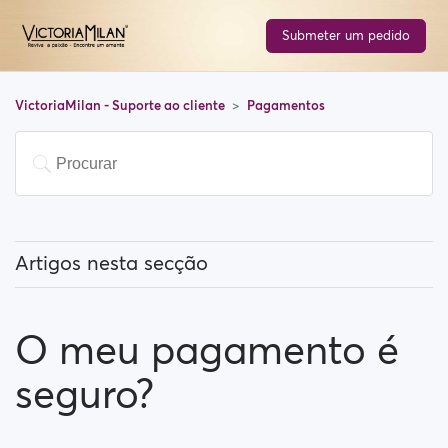
Submeter um pedido
VictoriaMilan - Suporte ao cliente
Pagamentos
Artigos nesta secção
Tenho que pagar para usar o site?
O meu pagamento é
Como posso atualizar a minha conta?
seguro?
Que métodos de pagamento posso usar?