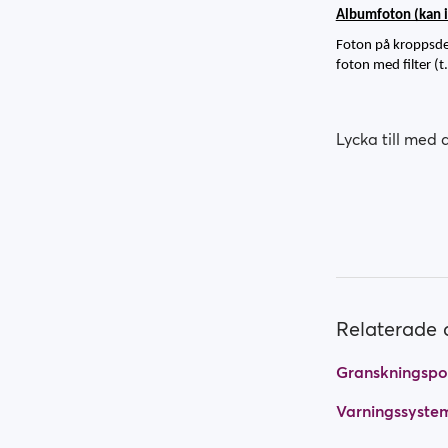
Albumfoton (kan in
Foton på kroppsdela
foton med filter (t
Lycka till med 
Relaterade a
Granskningspo
Varningssyste