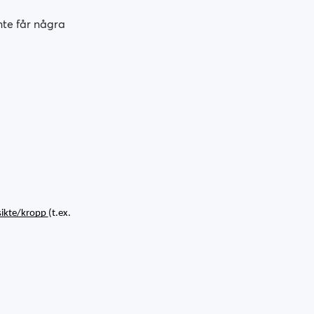
nte får några
sikte/kropp 
(t.ex. 