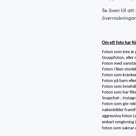
Se även till at
överraskningar 
Om ett foto har N
Foton som inte är p
Gruppfoton, eller 
Foton med oanstän
Foton i liten storlek
Foton som kränker 
Foton på barn elle
Foton som innehåll
Foton som har filte
Snapchat-, Instagr
Foton som gör rek
nakenbilder framif
aggressiva foton (a
enbart omgivning (
foton som saknar e