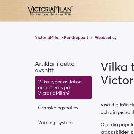
VictoriaMilan - Kundsupport
Webbpolicy
Vilka 
Artiklar i detta
avsnitt
Victor
Vilka typer av foton
accepteras på
VictoriaMilan?
Visa dig från d
Granskningspolicy
och din personl
Varningssystem
Öka din popular
kroppsbilder, po