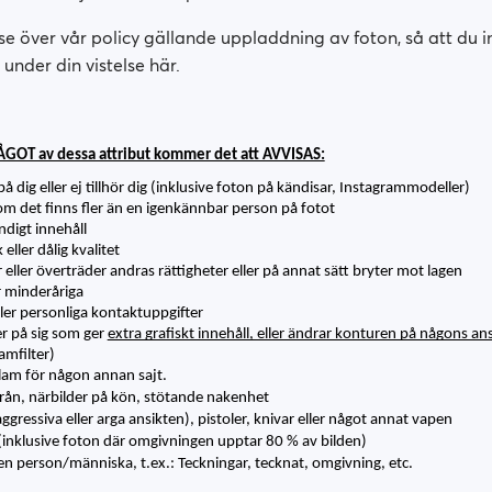
t se över vår policy gällande uppladdning av foton, så att du i
under din vistelse här.
ÅGOT av dessa attribut kommer det att AVVISAS:
å dig eller ej tillhör dig (inklusive foton på kändisar, Instagrammodeller)
om det finns fler än en igenkännbar person på fotot
digt innehåll
 eller dålig kvalitet
eller överträder andras rättigheter eller på annat sätt bryter mot lagen
r minderåriga
er personliga kontaktuppgifter
r på sig som ger 
extra grafiskt innehåll, eller ändrar konturen på någons an
amfilter)
lam för någon annan sajt.
rån, närbilder på kön, stötande nakenhet 
ggressiva eller arga ansikten), pistoler, knivar eller något annat vapen 
inklusive foton där omgivningen upptar 80 % av bilden) 
n person/människa, t.ex.: Teckningar, tecknat, omgivning, etc.