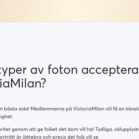
typer av foton accepter
iaMilan?
in bästa sida! Medlemmarna på VictoriaMilan vill få en käns
ighet.
itet genom att ge folket det dom vill ha! Tydliga, välupplyst
rträtt är jättebra och precis det folk vill se.