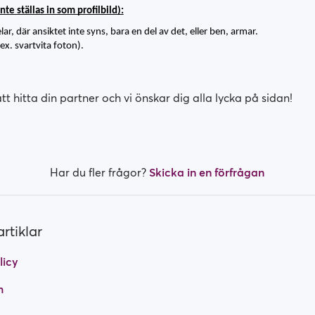
te ställas in som profilbild):
r, där ansiktet inte syns, bara en del av det, eller ben, armar.
.ex. svartvita foton).
att hitta din partner och vi önskar dig alla lycka på sidan!
Har du fler frågor?
Skicka in en förfrågan
rtiklar
licy
m