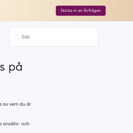
Skicka in en förfrågan
as på
la av vem du är
a ansikts- och