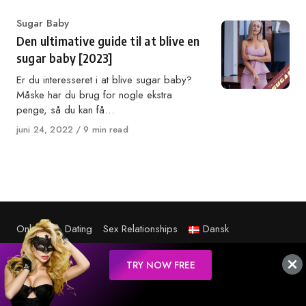
Category
Sugar Baby
Den ultimative guide til at blive en
sugar baby [2023]
Er du interesseret i at blive sugar baby?
Måske har du brug for nogle ekstra
penge, så du kan få…
Published
juni 24, 2022
9 min read
on
Onlyfans
Dating
Sex Relationships
Dansk
TRY NOW FREE
TRY NOW FREE
© 2026 Victoria Milan