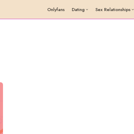
Onlyfans
Dating
Sex Relationships