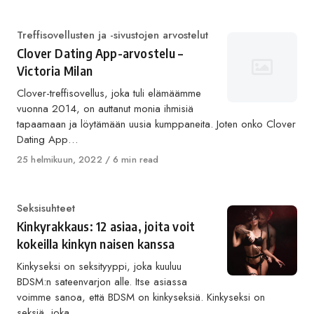
Category
Treffisovellusten ja -sivustojen arvostelut
Clover Dating App-arvostelu –
Victoria Milan
Clover-treffisovellus, joka tuli elämäämme
vuonna 2014, on auttanut monia ihmisiä
tapaamaan ja löytämään uusia kumppaneita. Joten onko Clover
Dating App…
Published
25 helmikuun, 2022
6 min read
on
Category
Seksisuhteet
Kinkyrakkaus: 12 asiaa, joita voit
kokeilla kinkyn naisen kanssa
Kinkyseksi on seksityyppi, joka kuuluu
BDSM:n sateenvarjon alle. Itse asiassa
voimme sanoa, että BDSM on kinkyseksiä. Kinkyseksi on
seksiä, joka…