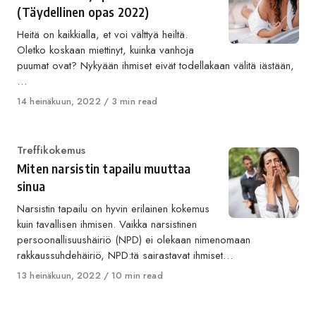
(Täydellinen opas 2022)
Heitä on kaikkialla, et voi välttyä heiltä.
Oletko koskaan miettinyt, kuinka vanhoja
puumat ovat? Nykyään ihmiset eivät todellakaan välitä iästään,
…
Published
14 heinäkuun, 2022
3 min read
on
Category
Treffikokemus
Miten narsistin tapailu muuttaa
sinua
Narsistin tapailu on hyvin erilainen kokemus
kuin tavallisen ihmisen. Vaikka narsistinen
persoonallisuushäiriö (NPD) ei olekaan nimenomaan
rakkaussuhdehäiriö, NPD:tä sairastavat ihmiset…
Published
13 heinäkuun, 2022
10 min read
on