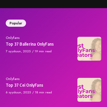
Popular
Category
Onlyfans
Top 37 Ballerina OnlyFans
Published
7 syyskuun, 2025
19 min read
on
Category
Onlyfans
Top 37 Cei OnlyFans
Published
6 syyskuun, 2025
18 min read
on