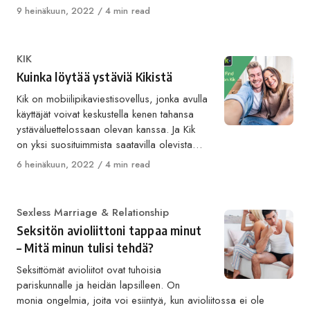
Published
9 heinäkuun, 2022
4 min read
on
Category
KIK
Kuinka löytää ystäviä Kikistä
Kik on mobiilipikaviestisovellus, jonka avulla
käyttäjät voivat keskustella kenen tahansa
ystäväluettelossaan olevan kanssa. Ja Kik
on yksi suosituimmista saatavilla olevista…
Published
6 heinäkuun, 2022
4 min read
on
Category
Sexless Marriage & Relationship
Seksitön avioliittoni tappaa minut
– Mitä minun tulisi tehdä?
Seksittömät avioliitot ovat tuhoisia
pariskunnalle ja heidän lapsilleen. On
monia ongelmia, joita voi esiintyä, kun avioliitossa ei ole