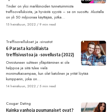
Tinder on yksi markkinoiden tunnetuimmista
treffisovelluksista, ja hyvästä syystä – se on suosittu. Alustalla
on yli 50 miljoonaa käyttäjää, jotka…
Published
15 heinäkuun, 2022
9 min read
on
Category
Treffisovellukset ja -sivustot
6 Parasta katolilaista
treffisivustoa ja -sovellusta (2022)
Onnistuneen suhteen ylläpitäminen ei ole
helppoa ja siitä tulee vielä
monimutkaisempaa, kun olet katolinen ja yrität löytää
kumppanin, joka on…
Published
14 heinäkuun, 2022
5 min read
on
Category
Cougar Dating
Kuinka vanhoja puumanaiset ovat?