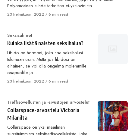
Polyamorinen suhde tarkoittaa ei-yksiavioista…
Published
23 helmikuun, 2022
6 min read
on
Category
Seksisuhteet
Kuinka lisätä naisten seksihalua?
Libido on hormoni, joka saa seksihalusi
tulemaan esiin. Mutta jos libidosi on
alhainen, se voi olla ongelma molemmille
osapuolille ja…
Published
23 helmikuun, 2022
6 min read
on
Category
Treffisovellusten ja -sivustojen arvostelut
Collarspace-arvostelu Victoria
Milanilta
Collarspace on yksi maailman
suosituimmista seksitreffisovelluksista, joka