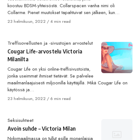
koostuu BDSM-yhteisöstä. Collarspacen vanha nimi oli
Collarme. Pienet muutokset tapahtuivat sen jälkeen, kun…
Published
23 helmikuun, 2022
4 min read
on
Category
Treffisovellusten ja -sivustojen arvostelut
Cougar Life-arvostelu Victoria
Milanilta
Cougar Life on yksi online-treffisivustoista,
jonka useimmat ihmiset tietävät. Se palvelee
maailmanlaajuisesti miljoonilla käyttäjillä. Mikä Cougar Life on
käytössä ja…
Published
23 helmikuun, 2022
6 min read
on
Category
Seksisuhteet
Avoin suhde – Victoria Milan
Nykymaailmassa on tullut esille monenlaisia