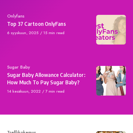
Category
Onlyfans
Top 37 Cartoon OnlyFans
Published
6 syyskuun, 2025
15 min read
on
Category
Sugar Baby
Sugar Baby Allowance Calculator:
How Much To Pay Sugar Baby?
Published
14 kesäkuun, 2022
7 min read
on
Category
Treffikokemus