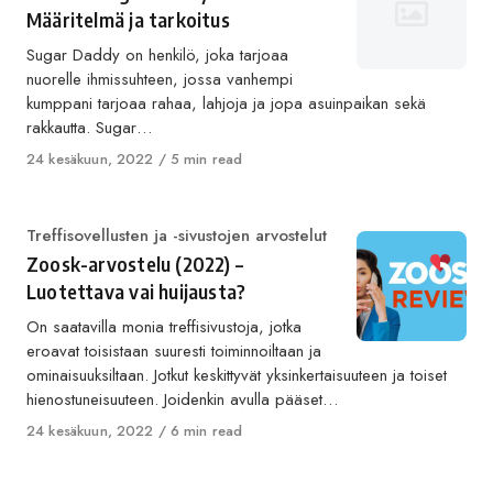
Määritelmä ja tarkoitus
Sugar Daddy on henkilö, joka tarjoaa
nuorelle ihmissuhteen, jossa vanhempi
kumppani tarjoaa rahaa, lahjoja ja jopa asuinpaikan sekä
rakkautta. Sugar…
Published
24 kesäkuun, 2022
5 min read
on
Category
Treffisovellusten ja -sivustojen arvostelut
Zoosk-arvostelu (2022) –
Luotettava vai huijausta?
On saatavilla monia treffisivustoja, jotka
eroavat toisistaan ​​suuresti toiminnoiltaan ja
ominaisuuksiltaan. Jotkut keskittyvät yksinkertaisuuteen ja toiset
hienostuneisuuteen. Joidenkin avulla pääset…
Published
24 kesäkuun, 2022
6 min read
on