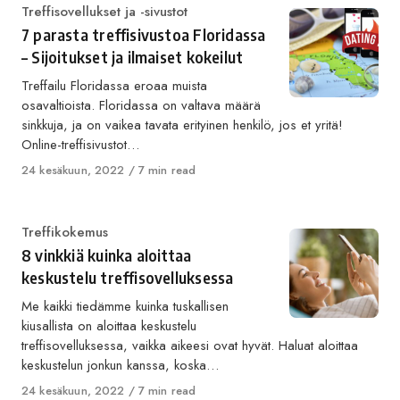
Category
Treffisovellukset ja -sivustot
7 parasta treffisivustoa Floridassa
– Sijoitukset ja ilmaiset kokeilut
Treffailu Floridassa eroaa muista
osavaltioista. Floridassa on valtava määrä
sinkkuja, ja on vaikea tavata erityinen henkilö, jos et yritä!
Online-treffisivustot…
Published
24 kesäkuun, 2022
7 min read
on
Category
Treffikokemus
8 vinkkiä kuinka aloittaa
keskustelu treffisovelluksessa
Me kaikki tiedämme kuinka tuskallisen
kiusallista on aloittaa keskustelu
treffisovelluksessa, vaikka aikeesi ovat hyvät. Haluat aloittaa
keskustelun jonkun kanssa, koska…
Published
24 kesäkuun, 2022
7 min read