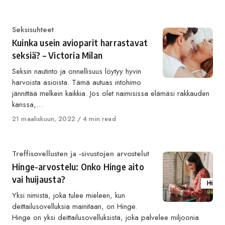
on
Category
Seksisuhteet
Kuinka usein avioparit harrastavat
seksiä? – Victoria Milan
Seksin nautinto ja onnellisuus löytyy hyvin
harvoista asioista. Tämä autuas intohimo
jännittää melkein kaikkia. Jos olet naimisissa elämäsi rakkauden
kanssa,…
Published
21 maaliskuun, 2022
4 min read
on
Category
Treffisovellusten ja -sivustojen arvostelut
Hinge-arvostelu: Onko Hinge aito
vai huijausta?
Yksi nimistä, joka tulee mieleen, kun
deittailusovelluksia mainitaan, on Hinge.
Hinge on yksi deittailusovelluksista, joka palvelee miljoonia