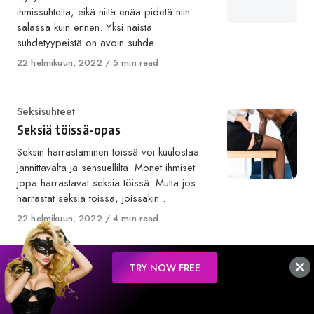
​​ihmissuhteita, eikä niitä enää pidetä niin
salassa kuin ennen. Yksi näistä
suhdetyypeistä on avoin suhde….
Published
22 helmikuun, 2022
5 min read
on
Category
Seksisuhteet
Seksiä töissä-opas
Seksin harrastaminen töissä voi kuulostaa
jännittävältä ja sensuellilta. Monet ihmiset
jopa harrastavat seksiä töissä. Mutta jos
harrastat seksiä töissä, joissakin…
Published
22 helmikuun, 2022
4 min read
on
Category
Treffikokemus
TRY NOW FREE
Monipuolinen rakkaus: Voitko olla
rakastunut kahteen ihmiseen?