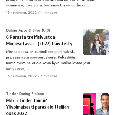
voimavara, joka voi auttaa sinua tulevaisuudessa….
Published
19 heinäkuun, 2022
4 min read
on
Category
Dating Apps & Sites (U.S)
6 Parasta treffisivustoa
Minnesotassa – (2022) Päivitetty
Minnesotassa on suhteellisen pieni väkiluku
ja pääasiassa maaseutualueita. Pelkästään
näistä syistä se ei ole kovin hyvä paikka löytää joku
suhteeseen,…
Published
15 heinäkuun, 2022
6 min read
on
Category
Tinder Dating Finland
Miten Tinder toimii? –
Ylivoimaisesti paras aloittelijan
opas 2022