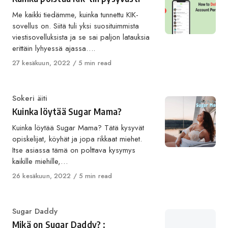
Me kaikki tiedämme, kuinka tunnettu KIK-
sovellus on. Siitä tuli yksi suosituimmista
viestisovelluksista ja se sai paljon latauksia
erittäin lyhyessä ajassa….
Published
27 kesäkuun, 2022
5 min read
on
Category
Sokeri äiti
Kuinka löytää Sugar Mama?
Kuinka löytää Sugar Mama? Tätä kysyvät
opiskelijat, köyhät ja jopa rikkaat miehet.
Itse asiassa tämä on polttava kysymys
kaikille miehille,…
Published
26 kesäkuun, 2022
5 min read
on
Category
Sugar Daddy
Mikä on Sugar Daddy? :