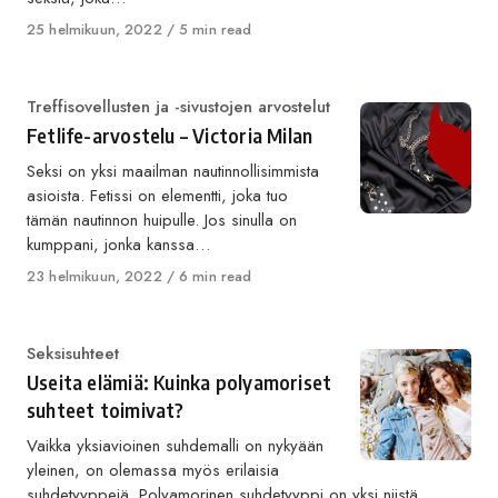
Published
25 helmikuun, 2022
5 min read
on
Category
Treffisovellusten ja -sivustojen arvostelut
Fetlife-arvostelu – Victoria Milan
Seksi on yksi maailman nautinnollisimmista
asioista. Fetissi on elementti, joka tuo
tämän nautinnon huipulle. Jos sinulla on
kumppani, jonka kanssa…
Published
23 helmikuun, 2022
6 min read
on
Category
Seksisuhteet
Useita elämiä: Kuinka polyamoriset
suhteet toimivat?
Vaikka yksiavioinen suhdemalli on nykyään
yleinen, on olemassa myös erilaisia
suhdetyyppejä. Polyamorinen suhdetyyppi on yksi niistä.