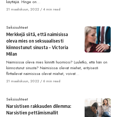
käyttäjiä. Hinge on…
Published
21 maaliskuun, 2022
4 min read
on
Category
Seksisuhteet
Merkkejä siitä, että naimisissa
oleva mies on seksuaalisesti
kiinnostunut sinusta – Victoria
Milan
Naimisissa oleva mies kiinnitti huomiosi? Luuletko, että hän on
kiinnostunut sinusta? Naimisissa olevat miehet, erityisesti
flirttailevat naimisissa olevat miehet, voivat…
Published
21 maaliskuun, 2022
6 min read
on
Category
Seksisuhteet
Narsistisen rakkauden dilemma:
Narsistien pettämismallit