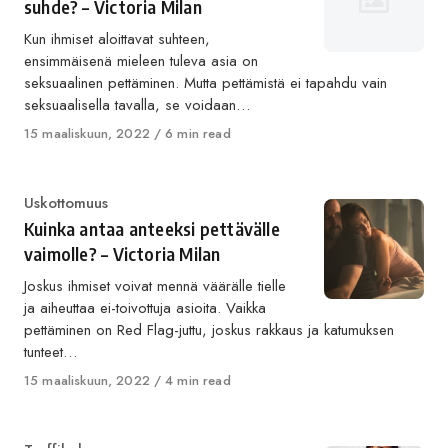
suhde? – Victoria Milan
Kun ihmiset aloittavat suhteen,
ensimmäisenä mieleen tuleva asia on
seksuaalinen pettäminen. Mutta pettämistä ei tapahdu vain
seksuaalisella tavalla, se voidaan…
Published
15 maaliskuun, 2022
6 min read
on
Category
Uskottomuus
Kuinka antaa anteeksi pettävälle
vaimolle? – Victoria Milan
Joskus ihmiset voivat mennä väärälle tielle
ja aiheuttaa ei-toivottuja asioita. Vaikka
pettäminen on Red Flag-juttu, joskus rakkaus ja katumuksen
tunteet…
Published
15 maaliskuun, 2022
4 min read
on