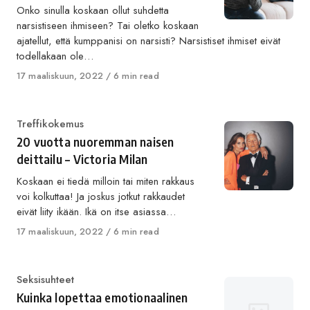
Onko sinulla koskaan ollut suhdetta
narsistiseen ihmiseen? Tai oletko koskaan
ajatellut, että kumppanisi on narsisti? Narsistiset ihmiset eivät
todellakaan ole…
Published
17 maaliskuun, 2022
6 min read
on
Category
Treffikokemus
20 vuotta nuoremman naisen
deittailu – Victoria Milan
Koskaan ei tiedä milloin tai miten rakkaus
voi kolkuttaa! Ja joskus jotkut rakkaudet
eivät liity ikään. Ikä on itse asiassa…
Published
17 maaliskuun, 2022
6 min read
on
Category
Seksisuhteet
Kuinka lopettaa emotionaalinen