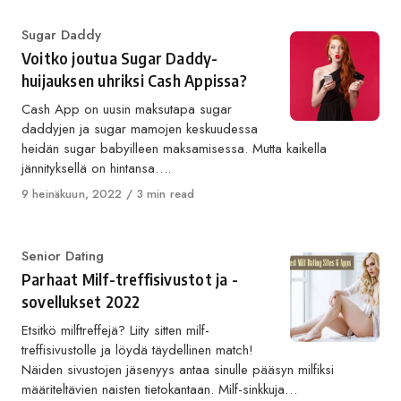
Category
Sugar Daddy
Voitko joutua Sugar Daddy-
huijauksen uhriksi Cash Appissa?
Cash App on uusin maksutapa sugar
daddyjen ja sugar mamojen keskuudessa
heidän sugar babyilleen maksamisessa. Mutta kaikella
jännityksellä on hintansa….
Published
9 heinäkuun, 2022
3 min read
on
Category
Senior Dating
Parhaat Milf-treffisivustot ja -
sovellukset 2022
Etsitkö milftreffejä? Liity sitten milf-
treffisivustolle ja löydä täydellinen match!
Näiden sivustojen jäsenyys antaa sinulle pääsyn milfiksi
määriteltävien naisten tietokantaan. Milf-sinkkuja…