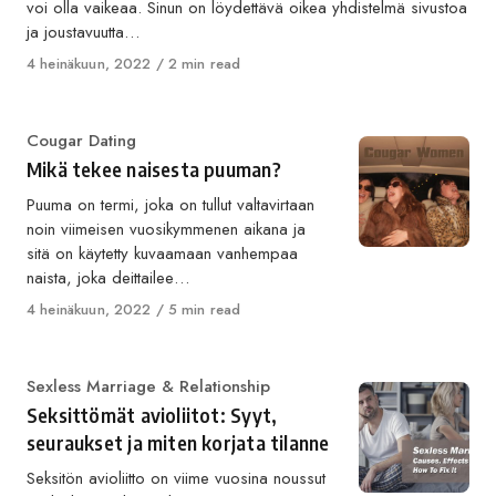
voi olla vaikeaa. Sinun on löydettävä oikea yhdistelmä sivustoa
ja joustavuutta…
Published
4 heinäkuun, 2022
2 min read
on
Category
Cougar Dating
Mikä tekee naisesta puuman?
Puuma on termi, joka on tullut valtavirtaan
noin viimeisen vuosikymmenen aikana ja
sitä on käytetty kuvaamaan vanhempaa
naista, joka deittailee…
Published
4 heinäkuun, 2022
5 min read
on
Category
Sexless Marriage & Relationship
Seksittömät avioliitot: Syyt,
seuraukset ja miten korjata tilanne
Seksitön avioliitto on viime vuosina noussut