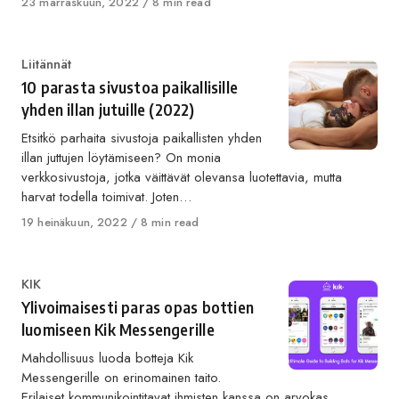
Published
23 marraskuun, 2022
8 min read
on
Category
Liitännät
10 parasta sivustoa paikallisille
yhden illan jutuille (2022)
Etsitkö parhaita sivustoja paikallisten yhden
illan juttujen löytämiseen? On monia
verkkosivustoja, jotka väittävät olevansa luotettavia, mutta
harvat todella toimivat. Joten…
Published
19 heinäkuun, 2022
8 min read
on
Category
KIK
Ylivoimaisesti paras opas bottien
luomiseen Kik Messengerille
Mahdollisuus luoda botteja Kik
Messengerille on erinomainen taito.
Erilaiset kommunikointitavat ihmisten kanssa on arvokas