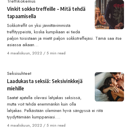
Category
Treffikokemus
Vinkit sokkotreffeille – Mitä tehdä
tapaamisella
Sokkotreffit on yksi jännittävimmistä
treffityypeistä, koska kumpikaan ei tiedä
paljon toisistaan ja mietit paljon sokkotreffejäsi. Tämä saa itse
asiassa aikaan…
Published
4 maaliskuun, 2022
5 min read
on
Category
Seksisuhteet
Laadukasta seksiä: Seksivinkkejä
miehille
Saatat ajatella olevasi lahjakas seksissä,
mutta voit tehdä enemmänkin kuin olla
lahjakas. Pelkästään oleminen hyvä sängyssä ei riitä
tyydyttämään kumppaniasi….
Published
4 maaliskuun, 2022
5 min read
on