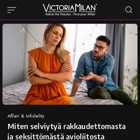
Skip
to
content
Category
Affair & Infidelity
Miten selviytyä rakkaudettomasta
ja seksittömästä avioliitosta