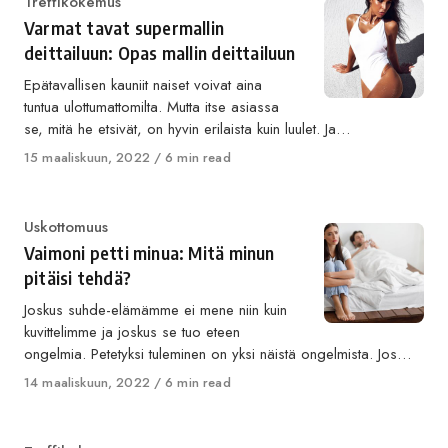
Category
Treffikokemus
Varmat tavat supermallin
deittailuun: Opas mallin deittailuun
Epätavallisen kauniit naiset voivat aina
tuntua ulottumattomilta. Mutta itse asiassa
se, mitä he etsivät, on hyvin erilaista kuin luulet. Ja…
Published
15 maaliskuun, 2022
6 min read
on
Category
Uskottomuus
Vaimoni petti minua: Mitä minun
pitäisi tehdä?
Joskus suhde-elämämme ei mene niin kuin
kuvittelimme ja joskus se tuo eteen
ongelmia. Petetyksi tuleminen on yksi näistä ongelmista. Jos…
Published
14 maaliskuun, 2022
6 min read
on