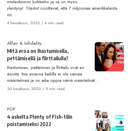
mielenkiinnon kohteeksi ja se on myös
yleistynyt. Tilastot osoittavat, että 7 miljoonaa amerikkalaista
on…
Published
4 heinäkuun, 2022
4 min read
on
Category
Affair & Infidelity
Mitä eroa on ihastumisella,
pettämisellä ja flirttailulla?
Ihastuminen, pettäminen ja flirttailu ovat eri
asioita. Itse asiassa kaikille ei ole samaa
määritelmää ja on aika oppia nämä määritelmät…
Published
30 kesäkuun, 2022
5 min read
on
Category
POF
4 askelta Plenty of Fish-tilin
poistamiseksi 2022