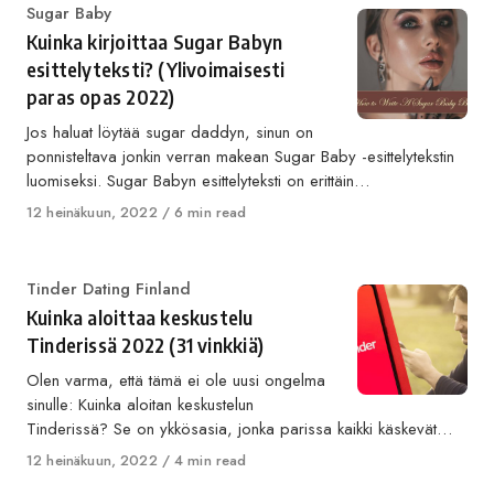
Category
Sugar Baby
Kuinka kirjoittaa Sugar Babyn
esittelyteksti? (Ylivoimaisesti
paras opas 2022)
Jos haluat löytää sugar daddyn, sinun on
ponnisteltava jonkin verran makean Sugar Baby -esittelytekstin
luomiseksi. Sugar Babyn esittelyteksti on erittäin…
Published
12 heinäkuun, 2022
6 min read
on
Category
Tinder Dating Finland
Kuinka aloittaa keskustelu
Tinderissä 2022 (31 vinkkiä)
Olen varma, että tämä ei ole uusi ongelma
sinulle: Kuinka aloitan keskustelun
Tinderissä? Se on ykkösasia, jonka parissa kaikki käskevät…
Published
12 heinäkuun, 2022
4 min read
on