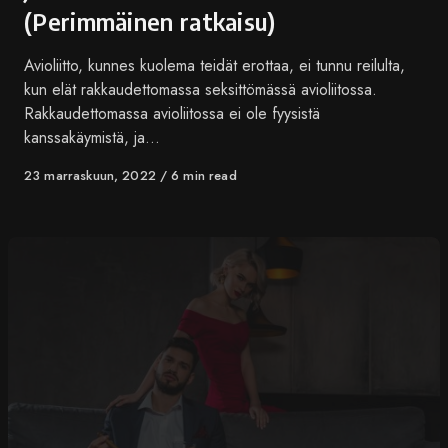
(Perimmäinen ratkaisu)
Avioliitto, kunnes kuolema teidät erottaa, ei tunnu reilulta,
kun elät rakkaudettomassa seksittömässä avioliitossa.
Rakkaudettomassa avioliitossa ei ole fyysistä
kanssakäymistä, ja…
Published
23 marraskuun, 2022
6 min read
on