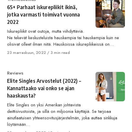
65+ Parhaat iskurepliikit ikinä,
jotka varmasti toimivat vuonna
2022
Iskurepliikit ovat outoja, mutta viihdyttäviä.
Ne tekevät keskusteluista hauskempia tai hauskempia kuin ne
olisivat olleet ilman niitä. Hauskoissa iskurepliikeissä on…
Published
23 marraskuun, 2022
3 min read
on
Category
Reviews
Elite Singles Arvostelut (2022) –
Kannattaako vai onko se ajan
haaskausta?
Elite Singles on yksi Amerikan johtavista
deittisivustoista, ja sillä on miljoonia käyttäjiä. Se tarjoaa
ainutlaatuisen yhteensovitusjärjestelmän, joka auttaa sinkkuja
löytämään…