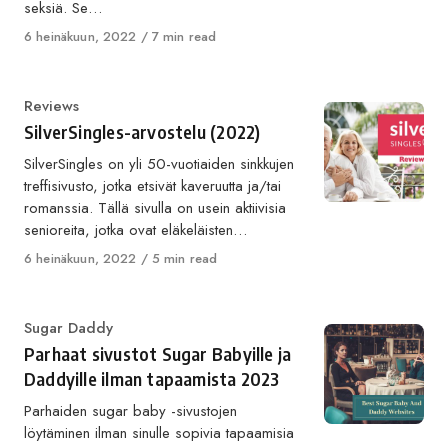
seksiä. Se…
Published
6 heinäkuun, 2022
7 min read
on
Category
Reviews
SilverSingles-arvostelu (2022)
SilverSingles on yli 50-vuotiaiden sinkkujen
treffisivusto, jotka etsivät kaveruutta ja/tai
romanssia. Tällä sivulla on usein aktiivisia
senioreita, jotka ovat eläkeläisten…
Published
6 heinäkuun, 2022
5 min read
on
Category
Sugar Daddy
Parhaat sivustot Sugar Babyille ja
Daddyille ilman tapaamista 2023
Parhaiden sugar baby -sivustojen
löytäminen ilman sinulle sopivia tapaamisia