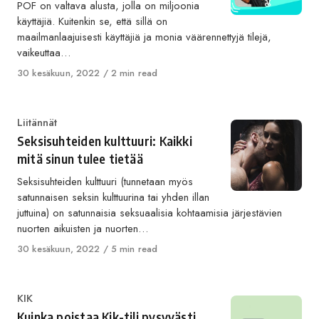
POF on valtava alusta, jolla on miljoonia
käyttäjiä. Kuitenkin se, että sillä on
maailmanlaajuisesti käyttäjiä ja monia väärennettyjä tilejä,
vaikeuttaa…
Published
30 kesäkuun, 2022
2 min read
on
Category
Liitännät
Seksisuhteiden kulttuuri: Kaikki
mitä sinun tulee tietää
Seksisuhteiden kulttuuri (tunnetaan myös
satunnaisen seksin kulttuurina tai yhden illan
juttuina) on satunnaisia ​​seksuaalisia kohtaamisia järjestävien
nuorten aikuisten ja nuorten…
Published
30 kesäkuun, 2022
5 min read
on
Category
KIK
Kuinka poistaa Kik-tili pysyvästi