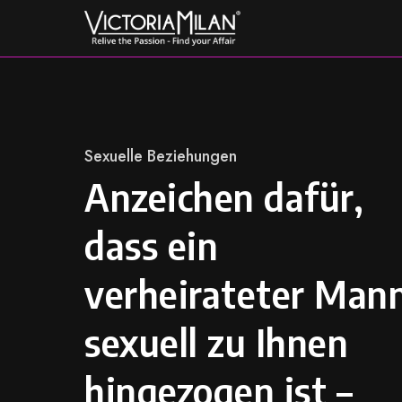
Skip
to
content
Category
Sexuelle Beziehungen
Anzeichen dafür,
dass ein
verheirateter Man
sexuell zu Ihnen
hingezogen ist –